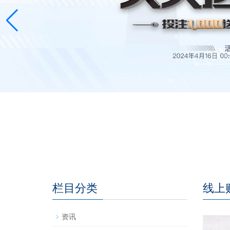
栏目分类
线上
资讯