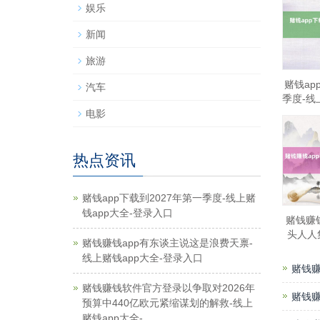
娱乐
新闻
旅游
赌钱ap
汽车
季度-线
电影
热点资讯
赌钱app下载到2027年第一季度-线上赌
钱app大全-登录入口
赌钱赚
头人人
赌钱赚钱app有东谈主说这是浪费天禀-
线上赌钱app大全-登录入口
赌钱赚
赌钱赚钱软件官方登录以争取对2026年
赌钱赚
预算中440亿欧元紧缩谋划的解救-线上
赌钱app大全-