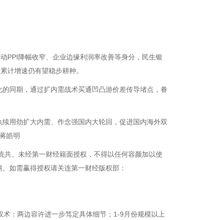
带动PPI降幅收窄、企业边缘利润率改善等身分，民生银
但累计增速仍有望稳步耕种。
化的同期，通过扩内需战术买通凹凸游价差传导堵点，眷
。
执续用劲扩大内需、作念强国内大轮回，促进国内海外双
蒋皓明
统共。未经第一财经籍面授权，不得以任何容颜加以使
柄。如需赢得授权请关连第一财经版权部：
权术：两边容许进一步笃定具体细节；1-9月份规模以上