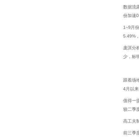
数据流露
份加速0
1~9月
5.49
庞溟分
少，标
跟着场
4月以来
值得一
较二季度
高工夫
前三季