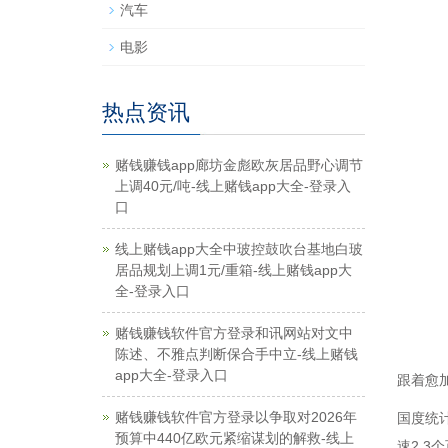
汽车
电影
热点资讯
赌钱赚钱app廊坊金彪欧灰居品野心调节
上调40元/吨-线上赌钱app大全-登录入
口
线上赌钱app大全中玻控鼓吹台基地白玻
居品规划上调1元/重箱-线上赌钱app大
全-登录入口
赌钱赚钱软件官方登录和讯网站对文中
陈述、不雅点判断保合手中立-线上赌钱
app大全-登录入口
跟着愈
赌钱赚钱软件官方登录以争取对2026年
国度统
预算中440亿欧元紧缩谋划的解救-线上
速2.3