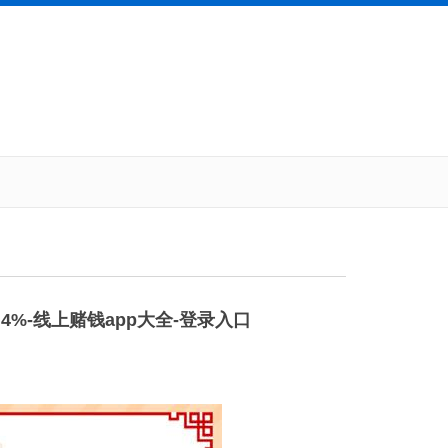
4%-线上赌钱app大全-登录入口