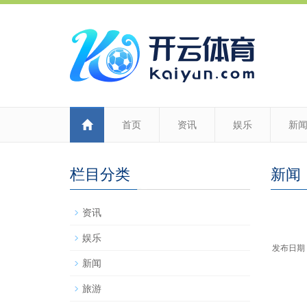
首页
资讯
娱乐
新
栏目分类
新闻
资讯
娱乐
发布日期：2
新闻
旅游