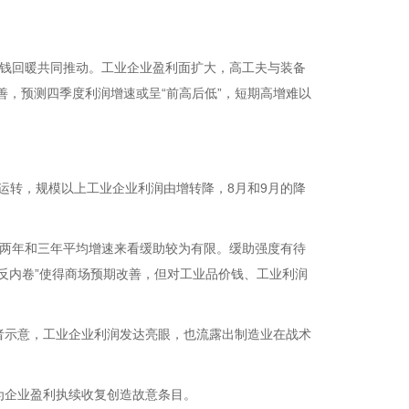
价钱回暖共同推动。工业企业盈利面扩大，高工夫与装备
善，预测四季度利润增速或呈“前高后低”，短期高增难以
月运转，规模以上工业企业利润由增转降，8月和9月的降
从两年和三年平均增速来看缓助较为有限。缓助强度有待
反内卷”使得商场预期改善，但对工业品价钱、工业利润
者示意，工业企业利润发达亮眼，也流露出制造业在战术
为企业盈利执续收复创造故意条目。