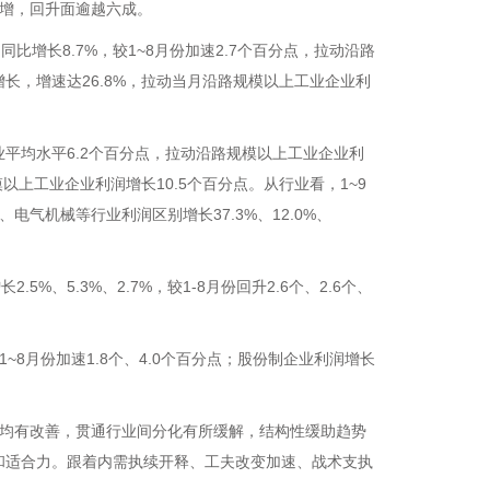
转增，回升面逾越六成。
增长8.7%，较1~8月份加速2.7个百分点，拉动沿路
长，增速达26.8%，拉动当月沿路规模以上工业企业利
业平均水平6.2个百分点，拉动沿路规模以上工业企业利
以上工业企业利润增长10.5个百分点。从行业看，1~9
气机械等行业利润区别增长37.3%、12.0%、
、5.3%、2.7%，较1-8月份回升2.6个、2.6个、
~8月份加速1.8个、4.0个百分点；股份制企业利润增长
智均有改善，贯通行业间分化有所缓解，结构性缓助趋势
和适合力。跟着内需执续开释、工夫改变加速、战术支执