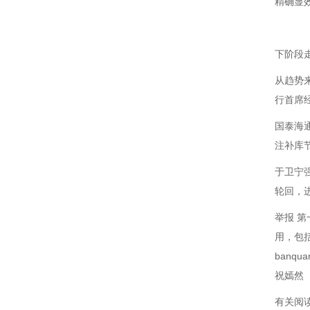
精确显
下阶段
从趋势来
行首席
国泰海
注补库
于卫宁
轮回，
举报 
用，包
banqu
祝嫣然
有关阅