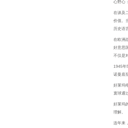
心野心
在谈及
价值。
历史语言
在欧洲
好意思
不仅是
194
诺曼底
好莱坞
寰球通
好莱坞
理解。
连年来