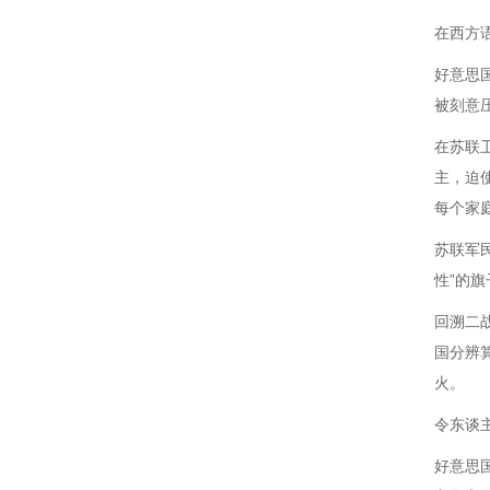
在西方
好意思
被刻意压
在苏联
主，迫
每个家庭
苏联军
性”的旗
回溯二
国分辨
火。
令东谈
好意思