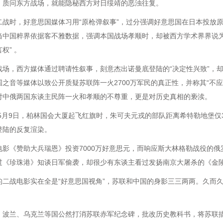
：质问东方战场，就能隐秘西方对日绥靖的恶浊往复。
二战时，好意思国媒体习用“原枪弹叙事”，过分强调好意思国在日本投放
当中国粹界依据客不雅数据，强调本国战场孝顺时，却被西方学术界界说为
权” 。
战场，西方媒体通过聘请性叙事，刻意杰出诺曼底登陆的“决定性兴致”，却
国之音等媒体以致公开质疑苏联阵一火2700万军民的真正性，并称其“不
对中俄两国东谈主民阵一火和孝顺的不尊重，更是对历史真相的亵渎。
5年5月9日，柏林国会大厦起飞红旗时，朱可夫元戎的部队距离希特勒地堡
登陆的反复渲染。
电影《赞助大兵瑞恩》投资7000万好意思元，而响应斯大林格勒战役的
过《珍珠港》知谈日军偷袭，却很少有东谈主看过发扬南京大屠杀的《金
的二战电影实在全是“好意思国视角”，苏联和中国的身影三三两两。久而久
，波兰、乌克兰等国公然打消苏联赤军纪念碑，批改历史教科书，将苏联描