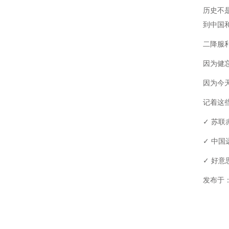
历史不
到中国
二降服
因为健
因为今
记着这
✓ 苏
✓ 中国
✓ 好
发布于