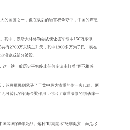
最大的国度之一，但在战后的语言权争夺中，中国的声息
。其中，仅斯大林格勒会战便让德军亏本150万东谈
有2700万东谈主升天，其中1800多万为子民，实在
企业沿途或部分被毁。
，这一铁一般历史事实终止任何东谈主打着“客不雅感
长；苏联军民则承受了干戈中最为惨重的伤一火代价。两
了无可替代的架海金梁作用，付出了举世凄惨的刚劲阵一
中国等国的8年死战。这种“时期魔术”绝非诞妄，而是尽