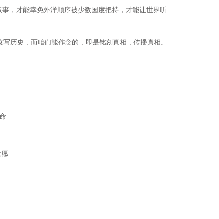
叙事，才能幸免外洋顺序被少数国度把持，才能让世界听
改写历史，而咱们能作念的，即是铭刻真相，传播真相。
命
意愿