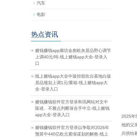
汽车
电影
热点资讯
赌钱赚钱app廊坊金彪欧灰居品野心调节
上调40元/吨-线上赌钱app大全-登录入
口
线上赌钱app大全中玻控鼓吹台基地白玻
居品规划上调1元/重箱-线上赌钱app大
全-登录入口
赌钱赚钱软件官方登录和讯网站对文中
陈述、不雅点判断保合手中立-线上赌钱
app大全-登录入口
202
他的父
赌钱赚钱软件官方登录以争取对2026年
兵惧怕
预算中440亿欧元紧缩谋划的解救-线上