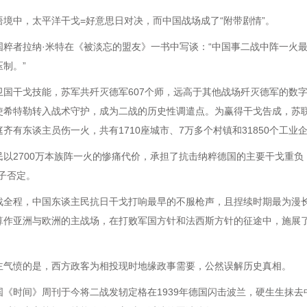
语境中，太平洋干戈=好意思日对决，而中国战场成了“附带剧情”。
国粹者拉纳·米特在《被淡忘的盟友》一书中写谈：“中国事二战中阵一火
制。”
卫国干戈技能，苏军共歼灭德军607个师，远高于其他战场歼灭德军的数字
使希特勒转入战术守护，成为二战的历史性调遣点。为赢得干戈告成，苏联共
齐有东谈主员伤一火，共有1710座城市、7万多个村镇和31850个工业
民以2700万本族阵一火的惨痛代价，承担了抗击纳粹德国的主要干戈重负
子否定。
战全程，中国东谈主民抗日干戈打响最早的不服枪声，且捏续时期最为漫
算作亚洲与欧洲的主战场，在打败军国方针和法西斯方针的征途中，施展
主气愤的是，西方政客为相投现时地缘政事需要，公然误解历史真相。
国《时间》周刊于今将二战发轫定格在1939年德国闪击波兰，硬生生抹去