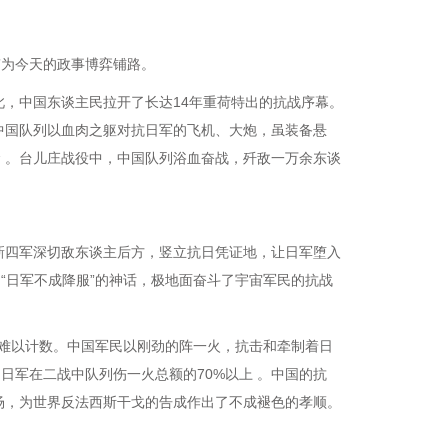
”为今天的政事博弈铺路。
自此，中国东谈主民拉开了长达14年重荷特出的抗战序幕。
中国队列以血肉之躯对抗日军的飞机、大炮，虽装备悬
念 。台儿庄战役中，中国队列浴血奋战，歼敌一万余东谈
新四军深切敌东谈主后方，竖立抗日凭证地，让日军堕入
“日军不成降服”的神话，极地面奋斗了宇宙军民的抗战
是难以计数。中国军民以刚劲的阵一火，抗击和牵制着日
日军在二战中队列伤一火总额的70%以上 。中国的抗
场，为世界反法西斯干戈的告成作出了不成褪色的孝顺。