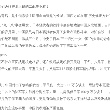
咱们必须捍卫正确的二战史不雅？
这背后，是中俄东谈主民用血肉筑起的长城，而西方却在用“历史修正方针
1年，“九一八”事变爆发，日本骚扰者的铁蹄冷凌弃地糟踏中国东北地面，
长的岁月里，中国队列与日本骚扰者伸开了多量次强烈斗争。淞沪会战，
他们绝不胡闹，激战三个月，冲突了日本“三个月沦一火中国”的大肆幻念
到了抗战以来的要紧告成，极地面饱读吹了宇宙军民的士气。
81%
民不仅在正面战场核定相背，还在敌后战场积极开展游击干戈。八路军、
民干戈的汪洋大海。平型关大胜，八路军115师紧迫日军精锐部队，冲突了
抗战，中国付出了惨痛的代价，军民伤一火达3500万东谈主，经济亏本更
之二以上的陆军军力和部分海空军力量，共毙伤俘日军150余万东谈主，占
仅是为了保卫我方的国度，更是有劲地援救了远东太平洋战场以及欧洲战
西方的主流叙事里，中国的孝顺被严重低估。