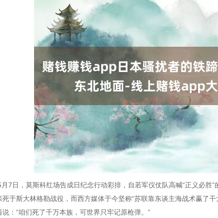
5年5月7日，莫斯科红场告成日纪念行动彩排，自若军仪仗队高喊“正义必
亲死于斯大林格勒战役，而西方媒体于今坚称“苏联靠东谈主海战术赢了干戈
着说：“咱们死了千万本族，可世界只牢记原枪弹。”