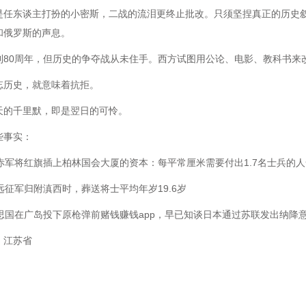
是任东谈主打扮的小密斯，二战的流泪更终止批改。只须坚捏真正的历史
和俄罗斯的声息。
利80周年，但历史的争夺战从未住手。西方试图用公论、电影、教科书来
忘历史，就意味着抗拒。
天的千里默，即是翌日的可怜。
些事实：
联赤军将红旗插上柏林国会大厦的资本：每平常厘米需要付出1.7名士兵的人
远征军归附滇西时，葬送将士平均年岁19.6岁
意思国在广岛投下原枪弹前赌钱赚钱app，早已知谈日本通过苏联发出纳降
：江苏省