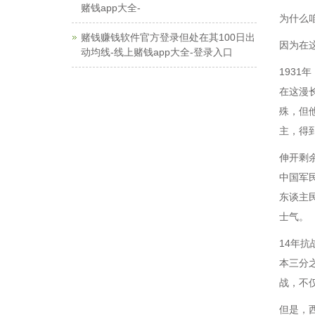
赌钱app大全-
为什么
赌钱赚钱软件官方登录但处在其100日出
因为在
动均线-线上赌钱app大全-登录入口
193
在这漫
殊，但
主，得
伸开剩余
中国军
东谈主
士气。
14年
本三分
战，不
但是，