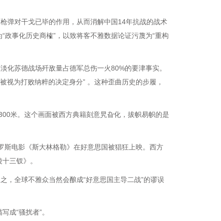
原枪弹对干戈已毕的作用，从而消解中国14年抗战的战术
“政事化历史商榷”，以致将客不雅数据论证污蔑为“重构
淡化苏德战场歼敌量占德军总伤一火80%的要津事实。
应被视为打败纳粹的决定身分” 。这种歪曲历史的步履，
仅300米。这个画面被西方典籍刻意旯旮化，拔帜易帜的是
俄罗斯电影《斯大林格勒》在好意思国被猖狂上映。西方
陵十三钗》。
之，全球不雅众当然会酿成“好意思国主导二战”的谬误
写成“骚扰者”。