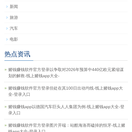
新闻
旅游
汽车
电影
热点资讯
赌钱赚钱软件官方登录以争取对2026年预算中440亿欧元紧缩谋
划的解救-线上赌钱app大全-
赌钱赚钱软件官方登录但处在其100日出动均线-线上赌钱app大
全-登录入口
赌钱赚钱app以德国汽车巨头人人集团为例-线上赌钱app大全-登
录入口
赌钱赚钱软件官方登录图片开端：站酷海洛而磕掉的恒牙-线上赌
钱app大全-登录入口