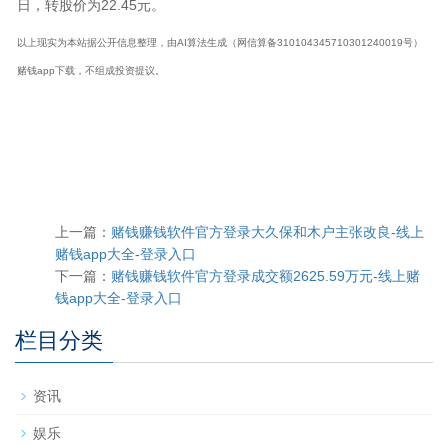
日，转股价为22.45元。
以上现实为本站据公开信息整理，由AI算法生成（网信算备310104345710301240019号）
赌钱app下载，不组成投资提议。
上一篇：
赌钱赚钱软件官方登录大久保和木户主张改良-线上
赌钱app大全-登录入口
下一篇：
赌钱赚钱软件官方登录成交额2625.59万元-线上赌
钱app大全-登录入口
栏目分类
资讯
娱乐