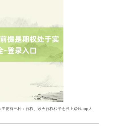
主要有三种：行权、毁灭行权和平仓线上赌钱app大