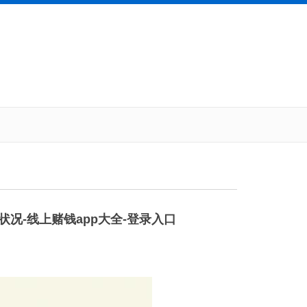
况-线上赌钱app大全-登录入口