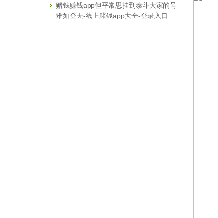
赌钱赚钱app但平常思挂到泰斗大家的号
难如登天-线上赌钱app大全-登录入口