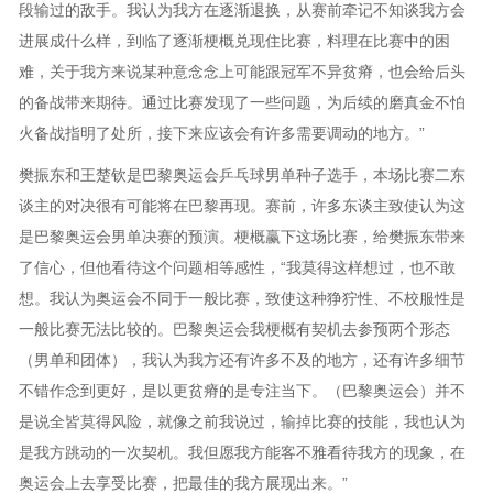
段输过的敌手。我认为我方在逐渐退换，从赛前牵记不知谈我方会
进展成什么样，到临了逐渐梗概兑现住比赛，料理在比赛中的困
难，关于我方来说某种意念念上可能跟冠军不异贫瘠，也会给后头
的备战带来期待。通过比赛发现了一些问题，为后续的磨真金不怕
火备战指明了处所，接下来应该会有许多需要调动的地方。”
樊振东和王楚钦是巴黎奥运会乒乓球男单种子选手，本场比赛二东
谈主的对决很有可能将在巴黎再现。赛前，许多东谈主致使认为这
是巴黎奥运会男单决赛的预演。梗概赢下这场比赛，给樊振东带来
了信心，但他看待这个问题相等感性，“我莫得这样想过，也不敢
想。我认为奥运会不同于一般比赛，致使这种狰狞性、不校服性是
一般比赛无法比较的。巴黎奥运会我梗概有契机去参预两个形态
（男单和团体），我认为我方还有许多不及的地方，还有许多细节
不错作念到更好，是以更贫瘠的是专注当下。（巴黎奥运会）并不
是说全皆莫得风险，就像之前我说过，输掉比赛的技能，我也认为
是我方跳动的一次契机。我但愿我方能客不雅看待我方的现象，在
奥运会上去享受比赛，把最佳的我方展现出来。”