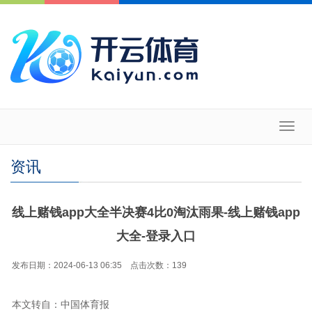
Toggl
navig
资讯
线上赌钱app大全半决赛4比0淘汰雨果-线上赌钱app
大全-登录入口
发布日期：2024-06-13 06:35 点击次数：139
本文转自：中国体育报