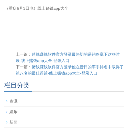
（重庆6月3日电）线上赌钱app大全
上一篇：
赌钱赚钱软件官方登录最热切的是约略赢下这些时
辰-线上赌钱app大全-登录入口
下一篇：
赌钱赚钱软件官方登录他在昔日的车手排名中取得了
第八名的最佳得益-线上赌钱app大全-登录入口
栏目分类
资讯
娱乐
新闻