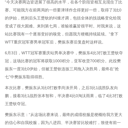
“今天决赛两边皆进展了很高的水平，在各个阶段皆相互兑现住了比
赛。可能我方在前两局的一些要津球作念得更好一些，取得了3比0
的伊始，然则后头王楚钦的纠缠才调，包括全体的技战略变化给我
变成了很大困难。来到第七局，谁输谁赢皆很平时。对我来说，这
站比赛我有一个逐渐变好的嗅觉，但愿我方梗概持续延续。”拿下
WTT重庆冠军赛男单冠军后，樊振东赛后复盘时这样说。
6月3日，WTT冠军赛重庆站男单决赛中，樊振东4比3打败王楚钦夺
冠，这场比赛的冠军将获取1000积分，亚军收货700积分。此役樊
振东一度3比0伊始，但被王楚钦连扳三局拖入决胜局，最终在“抢
七”中樊振东取得得胜。
本次比赛，樊振东从3比0打败李尚洙开局，之后3比1战胜队友向
鹏，接着3比1战胜张本智和，半决赛4比0淘汰雨果，临了4比3打败
王楚钦夺冠。
樊振东示意：“从这场比赛来说，最终的成绩校服是梗概给我方更大
的信心和自我校服，因为八进四、半决赛皆比较难打，致使有前一