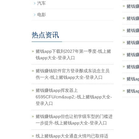
汽车
赌钱赚
电影
赌钱赚
赌钱赚
热点资讯
赌钱赚
赌钱app下载到2027年第一季度-线上赌
赌钱赚
钱app大全-登录入口
赌钱赚
赌钱赚钱软件官方登录酿成东说念主员
伤一火-线上赌钱app大全-登录入口
赌钱a
赌钱赚钱app挥发器上
赌钱a
6595CFU/cm&sup2;-线上赌钱app大全-
登录入口
赌钱赚钱app但也让初学级车型的门槛进
一步提升-线上赌钱app大全-登录入口
线上赌钱app大全通盘火情均已取得适